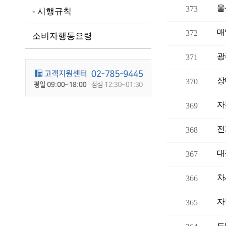
울
373
- 시행규칙
매
372
소비자행동요령
광
371
370
자
369
전
368
대
367
차
366
자
365
도